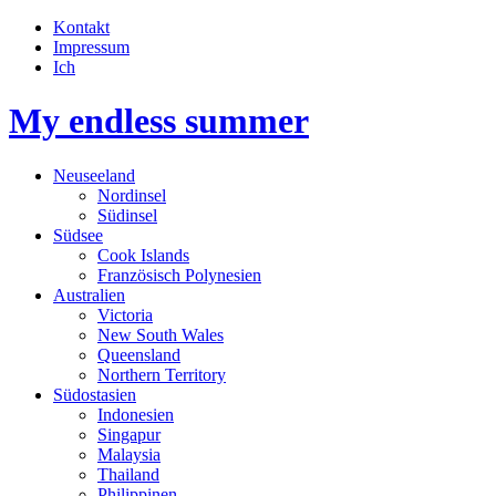
Kontakt
Impressum
Ich
My endless summer
Neuseeland
Nordinsel
Südinsel
Südsee
Cook Islands
Französisch Polynesien
Australien
Victoria
New South Wales
Queensland
Northern Territory
Südostasien
Indonesien
Singapur
Malaysia
Thailand
Philippinen