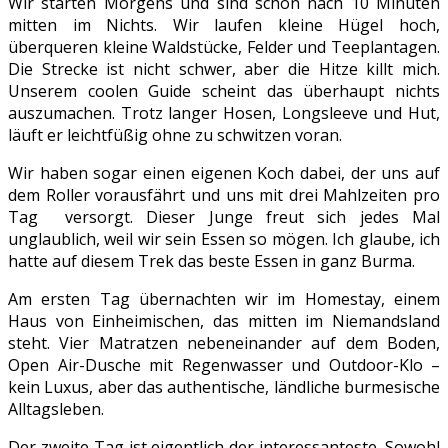
Wir starten Morgens und sind schon nach 10 Minuten
mitten im Nichts. Wir laufen kleine Hügel hoch,
überqueren kleine Waldstücke, Felder und Teeplantagen.
Die Strecke ist nicht schwer, aber die Hitze killt mich.
Unserem coolen Guide scheint das überhaupt nichts
auszumachen. Trotz langer Hosen, Longsleeve und Hut,
läuft er leichtfüßig ohne zu schwitzen voran.
Wir haben sogar einen eigenen Koch dabei, der uns auf
dem Roller vorausfährt und uns mit drei Mahlzeiten pro
Tag versorgt. Dieser Junge freut sich jedes Mal
unglaublich, weil wir sein Essen so mögen. Ich glaube, ich
hatte auf diesem Trek das beste Essen in ganz Burma.
Am ersten Tag übernachten wir im Homestay, einem
Haus von Einheimischen, das mitten im Niemandsland
steht. Vier Matratzen nebeneinander auf dem Boden,
Open Air-Dusche mit Regenwasser und Outdoor-Klo –
kein Luxus, aber das authentische, ländliche burmesische
Alltagsleben.
Der zweite Tag ist eigentlich der interessanteste. Sowohl