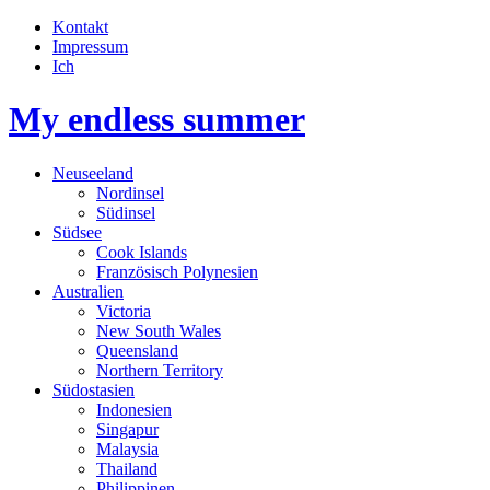
Kontakt
Impressum
Ich
My endless summer
Neuseeland
Nordinsel
Südinsel
Südsee
Cook Islands
Französisch Polynesien
Australien
Victoria
New South Wales
Queensland
Northern Territory
Südostasien
Indonesien
Singapur
Malaysia
Thailand
Philippinen