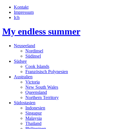
Kontakt
Impressum
Ich
My endless summer
Neuseeland
Nordinsel
Südinsel
Südsee
Cook Islands
Französisch Polynesien
Australien
Victoria
New South Wales
Queensland
Northern Territory
Südostasien
Indonesien
Singapur
Malaysia
Thailand
Philippinen