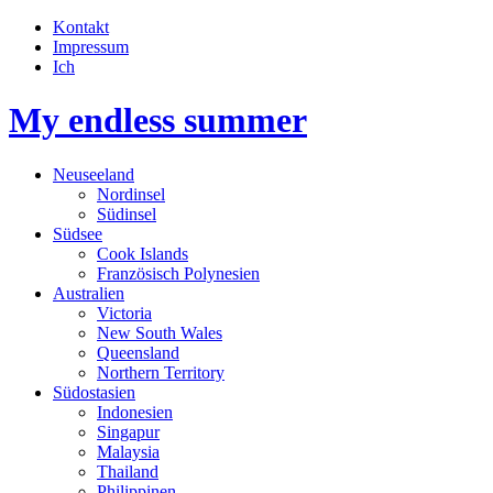
Kontakt
Impressum
Ich
My endless summer
Neuseeland
Nordinsel
Südinsel
Südsee
Cook Islands
Französisch Polynesien
Australien
Victoria
New South Wales
Queensland
Northern Territory
Südostasien
Indonesien
Singapur
Malaysia
Thailand
Philippinen