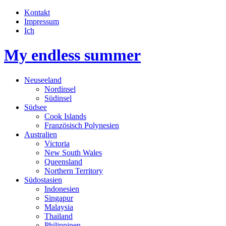
Kontakt
Impressum
Ich
My endless summer
Neuseeland
Nordinsel
Südinsel
Südsee
Cook Islands
Französisch Polynesien
Australien
Victoria
New South Wales
Queensland
Northern Territory
Südostasien
Indonesien
Singapur
Malaysia
Thailand
Philippinen